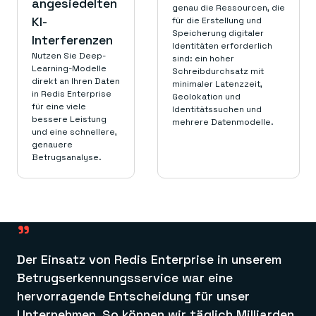
angesiedelten
genau die Ressourcen, die
KI-
für die Erstellung und
Speicherung digitaler
Interferenzen
Identitäten erforderlich
Nutzen Sie Deep-
sind: ein hoher
Learning-Modelle
Schreibdurchsatz mit
direkt an Ihren Daten
minimaler Latenzzeit,
in Redis Enterprise
Geolokation und
für eine viele
Identitätssuchen und
bessere Leistung
mehrere Datenmodelle.
und eine schnellere,
genauere
Betrugsanalyse.
"
Der Einsatz von Redis Enterprise in unserem
Betrugserkennungsservice war eine
hervorragende Entscheidung für unser
Unternehmen. So können wir täglich Milliarden