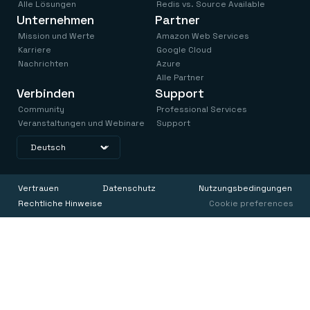
Alle Lösungen
Redis vs. Source Available
Unternehmen
Partner
Mission und Werte
Amazon Web Services
Karriere
Google Cloud
Nachrichten
Azure
Alle Partner
Verbinden
Support
Community
Professional Services
Veranstaltungen und Webinare
Support
Vertrauen
Datenschutz
Nutzungsbedingungen
Rechtliche Hinweise
Cookie preferences