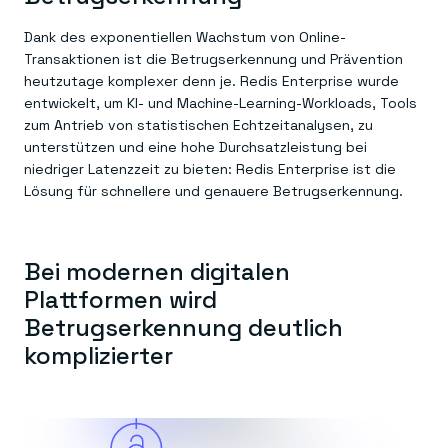
LERNEN
Managed Memory, das State und Kontext dauerhaft
Dokumente
speichert.
Befehle
Dank des exponentiellen Wachstum von Online-
Try Free
Redis Open Source
Schnellstart
Transaktionen ist die Betrugserkennung und Prävention
In-memory database for caching & streaming.
Anleitungen
heutzutage komplexer denn je. Redis Enterprise wurde
Kontakt
Universität
Redis Context Retriever
entwickelt, um KI- und Machine-Learning-Workloads, Tools
Wissensdatenbank
Nutzen Sie Kontext aus beliebigen Quellen.
zum Antrieb von statistischen Echtzeitanalysen, zu
Ressourcen
Anmeldung
TOOLS
Blog
unterstützen und eine hohe Durchsatzleistung bei
Redis LangCache
AKTUELLES
Redis Insight
niedriger Latenzzeit zu bieten: Redis Enterprise ist die
Veröffentlichungen
Redis Data Integration
Lösung für schnellere und genauere Betrugserkennung.
Neuigkeiten und Updates
Clients und Schnittstellen
SO FUNKTIONIERT’S
REDIS HERUNTERLADEN
Besuche das Demo-Center
Downloads
Bei modernen digitalen
Plattformen wird
Betrugserkennung deutlich
komplizierter