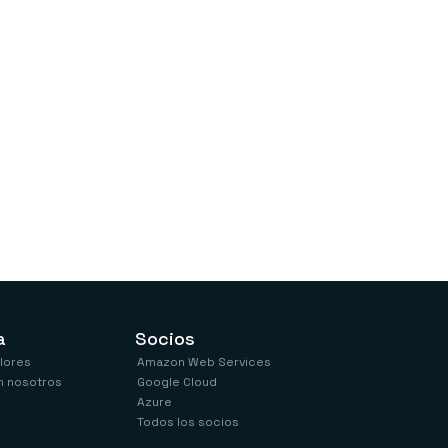
a
Socios
alores
Amazon Web Services
n nosotros
Google Cloud
Azure
Todos los socios