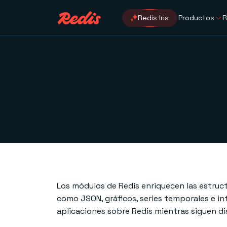
Redis Iris
Productos
R
Los módulos de Redis enriquecen las estruc
como JSON, gráficos, series temporales e int
aplicaciones sobre Redis mientras siguen d