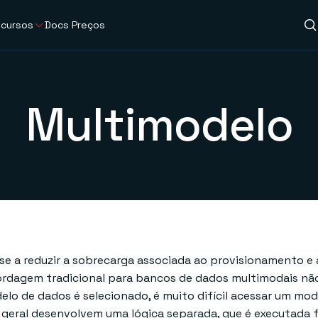
cursos
Docs
Preços
Multimodelo
se a reduzir a sobrecarga associada ao provisionamento 
ordagem tradicional para bancos de dados multimodais não
elo de dados é selecionado, é muito difícil acessar um m
m geral desenvolvem uma lógica separada, que é executada 