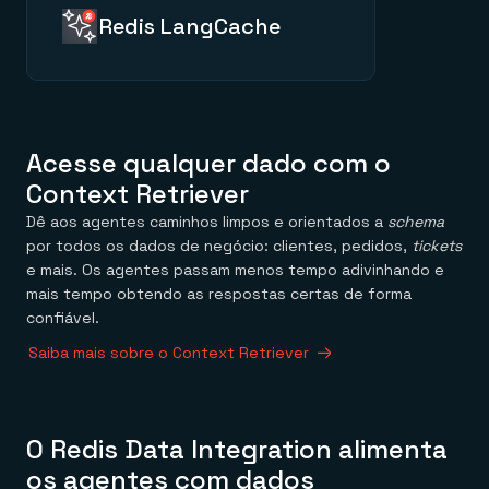
interação possa partir do que
Redis LangCache
aconteceu antes.
Mantém o trabalho repetido e
semanticamente similar do
LLM rápido, servindo respostas
confiáveis do Redis dentro do
budget de latência do agente.
Acesse qualquer dado com o
Context Retriever
Dê aos agentes caminhos limpos e orientados a
schema
por todos os dados de negócio: clientes, pedidos,
tickets
e mais. Os agentes passam menos tempo adivinhando e
mais tempo obtendo as respostas certas de forma
confiável.
Saiba mais sobre o Context Retriever
O Redis Data Integration alimenta
os agentes com dados