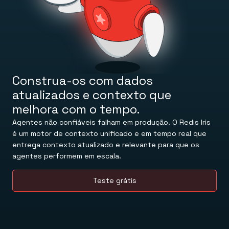
LEARN
Memória gerenciada para salvar estado e contexto de
Docs
forma persistente.
Comandos
Teste o Redis
Redis Open Source
Guias rápidos
Banco de dados em memória para cache e streaming.
Tutoriais
Agende uma reunião
Universidade
Redis Context Retriever
Central de conhecimento
Aproveite o contexto de qualquer lugar.
Recursos
Login
FERRAMENTAS
Blog
Redis LangCache
Construa-os com dados
LATEST
Redis Insight
atualizados e contexto que
Lançamentos
Redis Data Integration
Notícias & atualizações
Clients & Conectores
melhora com o tempo.
VEJA COMO FUNCIONA
BAIXE O REDIS
Agentes não confiáveis falham em produção. O Redis Iris
Visite a central de demos
Downloads
é um motor de contexto unificado e em tempo real que
entrega contexto atualizado e relevante para que os
agentes performem em escala.
Teste grátis