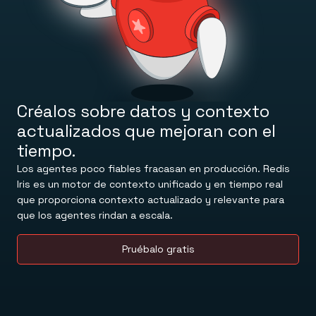
Centro de demostraciones
Memoria gestionada para almacenar estado y contexto
APRENDE
de forma persistente.
Documentos
Prueba Redis
Redis Open Source
Comandos
Base de datos en memoria para caché y streaming.
Guías rápidas
Reserva una reunión
Tutoriales
Redis Context Retriever
Universidad
Aprovecha el contexto desde cualquier lugar.
Base de conocimientos
Inicia sesión
HERRAMIENTAS
Recursos
Redis LangCache
Créalos sobre datos y contexto
Blog
Redis Insight
actualizados que mejoran con el
NOVEDADES
Redis Data Integration
Lanzamientos
Clientes y conectores
tiempo.
Noticias y actualizaciones
OBTÉN REDIS
MIRA CÓMO FUNCIONA
Los agentes poco fiables fracasan en producción. Redis
Descargas
Iris es un motor de contexto unificado y en tiempo real
Visita el centro de demostración
que proporciona contexto actualizado y relevante para
que los agentes rindan a escala.
Pruébalo gratis