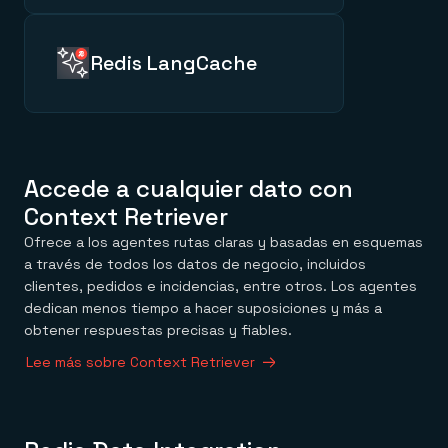
Permite que el contexto se
lugar de tener que
acumule entre sesiones,
reconstruirlo con información
canales y agentes, de modo
dispersa entre herramientas.
que cada interacción pueda
Redis LangCache
aprovechar lo ocurrido
anteriormente.
Acelera las solicitudes
repetidas y semánticamente
similares de los LLM
reutilizando respuestas fiables
almacenadas en Redis para
Accede a cualquier dato con
mantener baja la latencia de los
Context Retriever
agentes.
Ofrece a los agentes rutas claras y basadas en esquemas
a través de todos los datos de negocio, incluidos
clientes, pedidos e incidencias, entre otros. Los agentes
dedican menos tiempo a hacer suposiciones y más a
obtener respuestas precisas y fiables.
Lee más sobre Context Retriever