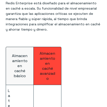
Redis Enterprise está diseñado para el almacenamiento
en caché a escala. Su funcionalidad de nivel empresarial
garantiza que las aplicaciones críticas se ejecuten de
manera fiable y súper rápida, al tiempo que brinda
integraciones para simplificar el almacenamiento en caché
y ahorrar tiempo y dinero.
Almacen
Almacen
amiento
amiento
en
en
caché
caché
avanzad
básico
o
L
a
t
e