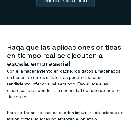
Centro de demostraciones
Talk to a Redis Expert
Memoria gestionada para almacenar estado y contexto
APRENDE
de forma persistente.
Documentos
Prueba Redis
Redis Open Source
Comandos
Base de datos en memoria para caché y streaming.
Guías rápidas
Reserva una reunión
Tutoriales
Redis Context Retriever
Universidad
Aprovecha el contexto desde cualquier lugar.
Base de conocimientos
Inicia sesión
HERRAMIENTAS
Recursos
Redis LangCache
Haga que las aplicaciones críticas
Blog
Redis Insight
NOVEDADES
en tiempo real se ejecuten a
Redis Data Integration
Lanzamientos
Clientes y conectores
escala empresarial
Noticias y actualizaciones
OBTÉN REDIS
MIRA CÓMO FUNCIONA
Con el almacenamiento en caché, los datos almacenados
Descargas
en bases de datos más lentas pueden lograr un
Visita el centro de demostración
rendimiento inferior al milisegundo. Eso ayuda a las
empresas a responder a la necesidad de aplicaciones en
tiempo real.
Pero no todas las cachés pueden impulsar aplicaciones de
misión crítica. Muchas no alcanzan el objetivo.