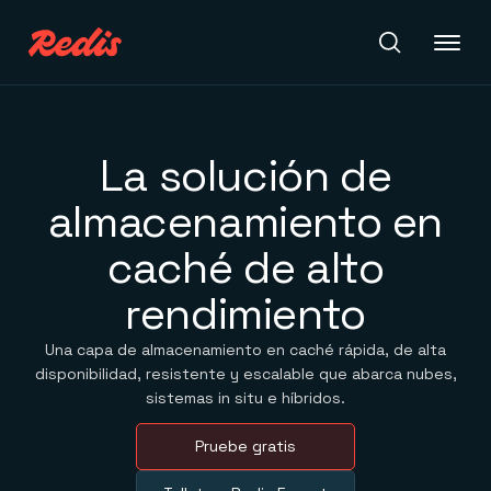
Redis Iris
La solución de
almacenamiento en
Productos
caché de alto
PRODUCTOS
Redis Iris
rendimiento
Recursos
Créalos sobre datos y contexto actualizados que mejoran
con el tiempo.
Una capa de almacenamiento en caché rápida, de alta
Redis Cloud
CONECTA
Totalmente administrado. Funciona con Google Cloud,
Casos de éxito
disponibilidad, resistente y escalable que abarca nubes,
Documentos
Socios
Azure y AWS.
sistemas in situ e híbridos.
Soporte
Redis Software
Comunidad
Software autogestionado. Fiabilidad y cumplimiento de
Pruebe gratis
Eventos y webinars
nivel empresarial.
Precios
Servicios profesionales
Redis Agent Memory