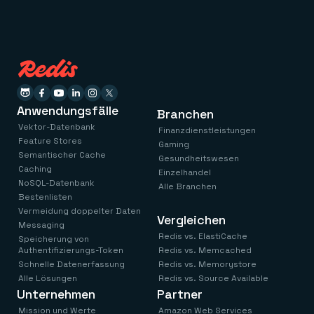
Anwendungsfälle
Branchen
Vektor-Datenbank
Finanzdienstleistungen
Feature Stores
Gaming
Semantischer Cache
Gesundheitswesen
Caching
Einzelhandel
NoSQL-Datenbank
Alle Branchen
Bestenlisten
Vermeidung doppelter Daten
Vergleichen
Messaging
Redis vs. ElastiCache
Speicherung von
Authentifizierungs-Token
Redis vs. Memcached
Schnelle Datenerfassung
Redis vs. Memorystore
Alle Lösungen
Redis vs. Source Available
Unternehmen
Partner
Mission und Werte
Amazon Web Services