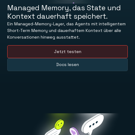
LERNEN
Managed Memory, das State und Kontext dauerhaft
Dokumente
Managed Memory, das State und
speichert.
Befehle
Try Free
Kontext dauerhaft speichert.
Redis Open Source
Schnellstart
In-memory database for caching & streaming.
Anleitungen
Ein Managed-Memory-Layer, das Agents mit intelligentem
Kontakt
Universität
Redis Context Retriever
Short-Term Memory und dauerhaftem Kontext über alle
Wissensdatenbank
Nutzen Sie Kontext aus beliebigen Quellen.
Konversationen hinweg ausstattet.
Ressourcen
Anmeldung
TOOLS
Blog
Redis LangCache
AKTUELLES
Redis Insight
Jetzt testen
Veröffentlichungen
Redis Data Integration
Neuigkeiten und Updates
Clients und Schnittstellen
Docs lesen
SO FUNKTIONIERT’S
REDIS HERUNTERLADEN
Besuche das Demo-Center
Downloads