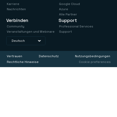
Karriere
Google Cloud
Nachrichten
Azure
Alle Partner
Verbinden
Support
Community
Professional Services
Veranstaltungen und Webinare
Support
Vertrauen
Datenschutz
Nutzungsbedingungen
Rechtliche Hinweise
Cookie preferences