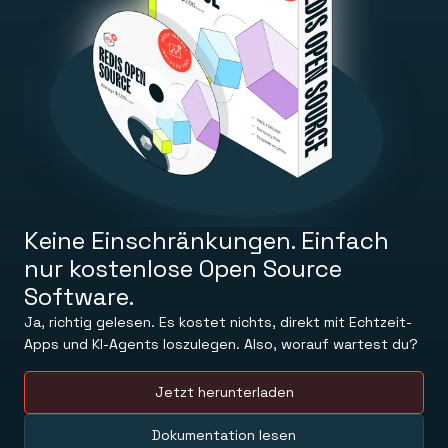
LERNEN
Managed Memory, das State und Kontext dauerhaft
Dokumente
speichert.
Befehle
Try Free
Redis Open Source
Schnellstart
In-memory database for caching & streaming.
Anleitungen
Kontakt
Universität
Redis Context Retriever
Wissensdatenbank
Nutzen Sie Kontext aus beliebigen Quellen.
Ressourcen
Anmeldung
TOOLS
Blog
Redis LangCache
AKTUELLES
Redis Insight
Veröffentlichungen
Redis Data Integration
Neuigkeiten und Updates
Clients und Schnittstellen
SO FUNKTIONIERT’S
REDIS HERUNTERLADEN
Keine Einschränkungen. Einfach
Besuche das Demo-Center
Downloads
nur kostenlose Open Source
Software.
Ja, richtig gelesen. Es kostet nichts, direkt mit Echtzeit-
Apps und KI-Agents loszulegen. Also, worauf wartest du?
Jetzt herunterladen
Dokumentation lesen