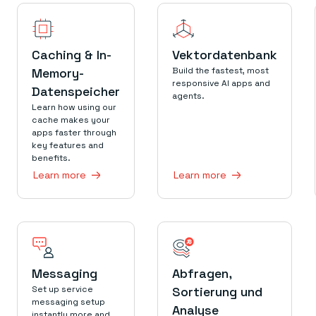
Caching & In-
Vektordatenbank
Memory-
Build the fastest, most
responsive AI apps and
Datenspeicher
agents.
Learn how using our
cache makes your
apps faster through
key features and
benefits.
Learn more
Learn more
Messaging
Abfragen,
Set up service
Sortierung und
messaging setup
Analyse
instantly more and