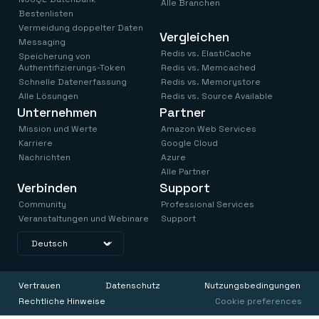
Alle Branchen
Bestenlisten
Vermeidung doppelter Daten
Vergleichen
Messaging
Redis vs. ElastiCache
Speicherung von
Authentifizierungs-Token
Redis vs. Memcached
Schnelle Datenerfassung
Redis vs. Memorystore
Alle Lösungen
Redis vs. Source Available
Unternehmen
Partner
Mission und Werte
Amazon Web Services
Karriere
Google Cloud
Nachrichten
Azure
Alle Partner
Verbinden
Support
Community
Professional Services
Veranstaltungen und Webinare
Support
Vertrauen
Datenschutz
Nutzungsbedingungen
Rechtliche Hinweise
Cookie preferences