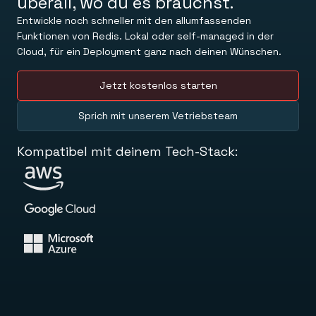
überall, wo du es brauchst.
LERNEN
Managed Memory, das State und Kontext dauerhaft
Dokumente
Entwickle noch schneller mit den allumfassenden
speichert.
Befehle
Try Free
Funktionen von Redis. Lokal oder self-managed in der
Redis Open Source
Schnellstart
In-memory database for caching & streaming.
Cloud, für ein Deployment ganz nach deinen Wünschen.
Anleitungen
Kontakt
Universität
Redis Context Retriever
Wissensdatenbank
Nutzen Sie Kontext aus beliebigen Quellen.
Jetzt kostenlos starten
Ressourcen
Anmeldung
TOOLS
Blog
Redis LangCache
AKTUELLES
Sprich mit unserem Vetriebsteam
Redis Insight
Veröffentlichungen
Redis Data Integration
Neuigkeiten und Updates
Clients und Schnittstellen
Kompatibel mit deinem Tech-Stack:
SO FUNKTIONIERT’S
REDIS HERUNTERLADEN
Besuche das Demo-Center
Downloads