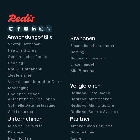
Anwendungsfälle
Branchen
Vektor-Datenbank
Finanzdienstleistungen
Feature Stores
Gaming
Semantischer Cache
Gesundheitswesen
Caching
Einzelhandel
NoSQL-Datenbank
Alle Branchen
Bestenlisten
Vermeidung doppelter Daten
Vergleichen
Messaging
Redis vs. ElastiCache
Speicherung von
Authentifizierungs-Token
Redis vs. Memcached
Schnelle Datenerfassung
Redis vs. Memorystore
Alle Lösungen
Redis vs. Source Available
Unternehmen
Partner
Mission und Werte
Amazon Web Services
Karriere
Google Cloud
Nachrichten
Azure