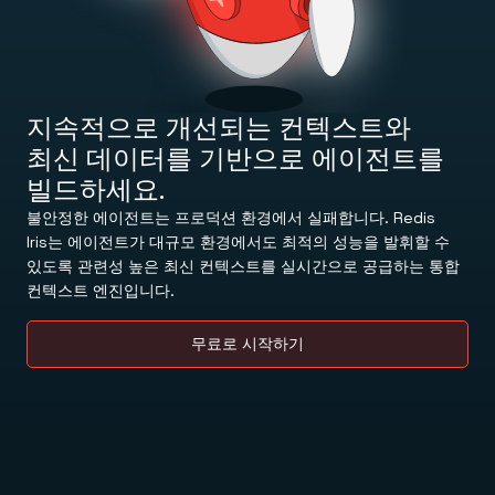
블로그
Redis 오픈 소스
데모 센터
숨겨진 조건 없이 제공되는 무료 오픈 소스 소프트웨어.
개발자 허브
Redis 체험하기
Redis Context Retriever
소통
어디서든 맥락을 활용하세요.
고객 사례
상담 신청하기
도구
파트너
Redis Langcache
지속적으로 개선되는 컨텍스트와
지원
Redis 인사이트
커뮤니티
로그인
최신 데이터를 기반으로 에이전트를
Redis 데이터 통합 (RDI)
이벤트 & 웨비나
클라이언트 & 커넥터
전문가 지원 서비스
빌드하세요.
REDIS 시작하기
최신 소식
불안정한 에이전트는 프로덕션 환경에서 실패합니다. Redis
제품 출시
다운로드
소식 & 업데이트
Iris는 에이전트가 대규모 환경에서도 최적의 성능을 발휘할 수
작동 방식을 확인하세요
있도록 관련성 높은 최신 컨텍스트를 실시간으로 공급하는 통합
컨텍스트 엔진입니다.
데모 센터 바로가기
무료로 시작하기