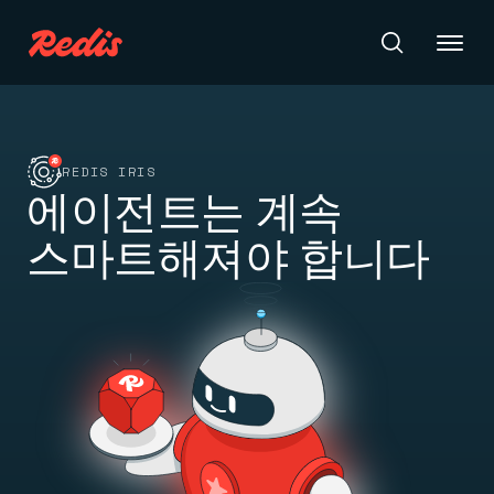
Redis Iris
REDIS IRIS
에이전트는 계속
제품
스마트해져야 합니다
제품
Redis Iris
리소스
지속적으로 개선되는 컨텍스트와 최신 데이터를 기반으로
에이전트를 빌드하세요.
Redis 클라우드
학습
완전 관리형. 구글 클라우드, Azure, AWS와 연동.
튜토리얼
문서
시작 가이드
Redis 소프트웨어
커맨드
어떤 환경에서도 배포할 수 있는 엔터프라이즈급 Redis.
아카데미
Redis 에이전트 메모리
지식 자료실
에이전트의 상태와 컨텍스트를 지속적으로 저장하는 관리형
요금제
리소스
메모리.