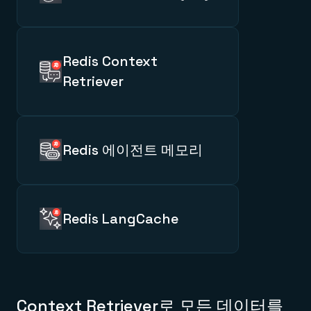
Redis 내 운영 상태를 항상
최신으로 유지하며, 에이전트가
오래된 내보내기, cron 작업,
불안정한 데이터 추출 대신 현재
Redis Context
비즈니스 컨텍스트를 기반으로
Retriever
작동하도록 합니다.
고객, 주문, 티켓 등 비즈니스
데이터를 에이전트가 탐색할 수
있는 경로로 제공합니다. 이를 통해
에이전트는 여러 도구를 오가며
Redis 에이전트 메모리
추측하는 대신, 컨텍스트를
기반으로 정확하게 추론할 수
세션, 채널, 에이전트 전반에 걸쳐
있습니다.
컨텍스트를 축적해 모든 상호작용이
이전 내용을 기반으로 이어질 수
있게 합니다.
Redis LangCache
반복적이거나 시맨틱하게 비슷한
LLM 작업에 캐시된 응답을 제공해
불필요한 호출을 줄이고,
에이전트가 일관된 속도로 빠르게
작동하도록 합니다.
Context Retriever로 모든 데이터를