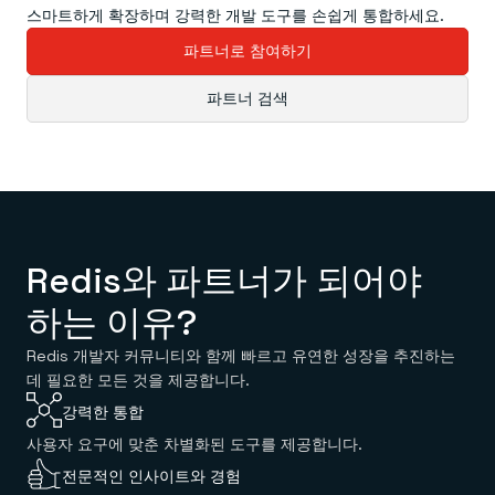
블로그
Redis 오픈 소스
스마트하게 확장하며 강력한 개발 도구를 손쉽게 통합하세요.
데모 센터
숨겨진 조건 없이 제공되는 무료 오픈 소스 소프트웨어.
개발자 허브
Redis 체험하기
파트너로 참여하기
Redis Context Retriever
소통
어디서든 맥락을 활용하세요.
고객 사례
상담 신청하기
파트너 검색
도구
파트너
Redis Langcache
지원
Redis 인사이트
커뮤니티
로그인
Redis 데이터 통합 (RDI)
이벤트 & 웨비나
클라이언트 & 커넥터
전문가 지원 서비스
REDIS 시작하기
최신 소식
제품 출시
다운로드
소식 & 업데이트
작동 방식을 확인하세요
Redis와 파트너가 되어야
데모 센터 바로가기
하는 이유?
Redis 개발자 커뮤니티와 함께 빠르고 유연한 성장을 추진하는
데 필요한 모든 것을 제공합니다.
강력한 통합
사용자 요구에 맞춘 차별화된 도구를 제공합니다.
전문적인 인사이트와 경험