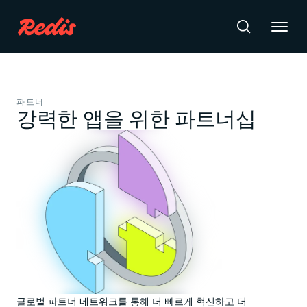
Redis Iris
파트너
강력한 앱을 위한 파트너십
제품
제품
Redis Iris
리소스
지속적으로 개선되는 컨텍스트와 최신 데이터를 기반으로
에이전트를 빌드하세요.
Redis 클라우드
학습
완전 관리형. 구글 클라우드, Azure, AWS와 연동.
튜토리얼
문서
시작 가이드
Redis 소프트웨어
커맨드
어떤 환경에서도 배포할 수 있는 엔터프라이즈급 Redis.
아카데미
Redis 에이전트 메모리
지식 자료실
에이전트의 상태와 컨텍스트를 지속적으로 저장하는 관리형
요금제
리소스
메모리.
글로벌 파트너 네트워크를 통해 더 빠르게 혁신하고 더