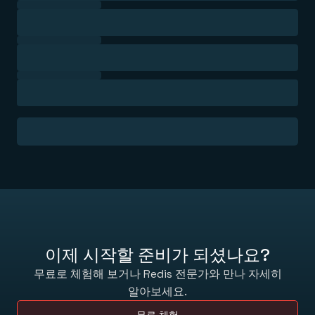
블로그
Redis 오픈 소스
데모 센터
숨겨진 조건 없이 제공되는 무료 오픈 소스 소프트웨어.
개발자 허브
Redis 체험하기
Redis Context Retriever
소통
어디서든 맥락을 활용하세요.
고객 사례
상담 신청하기
도구
파트너
Redis Langcache
지원
Redis 인사이트
커뮤니티
로그인
Redis 데이터 통합 (RDI)
이벤트 & 웨비나
클라이언트 & 커넥터
전문가 지원 서비스
REDIS 시작하기
최신 소식
제품 출시
다운로드
소식 & 업데이트
작동 방식을 확인하세요
데모 센터 바로가기
이제 시작할 준비가 되셨나요?
무료로 체험해 보거나 Redis 전문가와 만나 자세히
알아보세요.