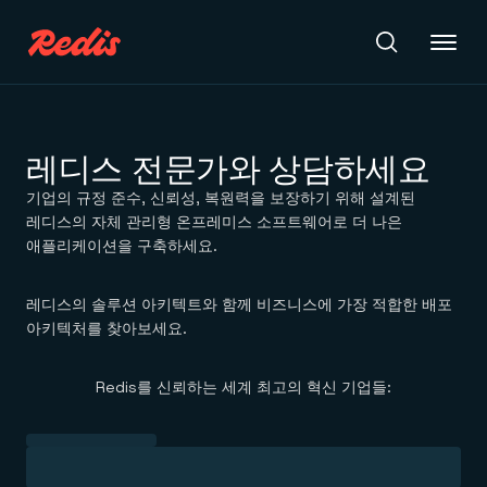
Redis Iris
레디스 전문가와 상담하세요
기업의 규정 준수, 신뢰성, 복원력을 보장하기 위해 설계된
제품
레디스의 자체 관리형 온프레미스 소프트웨어로 더 나은
애플리케이션을 구축하세요.
제품
Redis Iris
리소스
지속적으로 개선되는 컨텍스트와 최신 데이터를 기반으로
레디스의 솔루션 아키텍트와 함께 비즈니스에 가장 적합한 배포
에이전트를 빌드하세요.
아키텍처를 찾아보세요.
Redis 클라우드
학습
완전 관리형. 구글 클라우드, Azure, AWS와 연동.
튜토리얼
문서
Redis를 신뢰하는 세계 최고의 혁신 기업들:
시작 가이드
Redis 소프트웨어
커맨드
어떤 환경에서도 배포할 수 있는 엔터프라이즈급 Redis.
아카데미
Redis 에이전트 메모리
지식 자료실
에이전트의 상태와 컨텍스트를 지속적으로 저장하는 관리형
요금제
리소스
메모리.