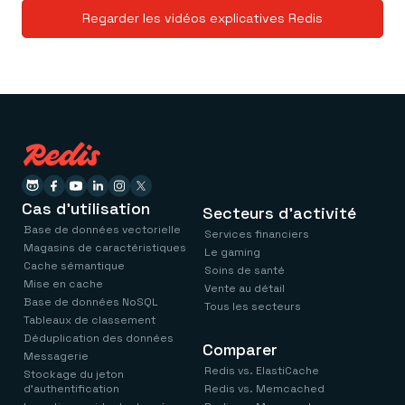
Regarder les vidéos explicatives Redis
Cas d'utilisation
Secteurs d'activité
Base de données vectorielle
Services financiers
Magasins de caractéristiques
Le gaming
Cache sémantique
Soins de santé
Mise en cache
Vente au détail
Base de données NoSQL
Tous les secteurs
Tableaux de classement
Déduplication des données
Comparer
Messagerie
Redis vs. ElastiCache
Stockage du jeton
d'authentification
Redis vs. Memcached