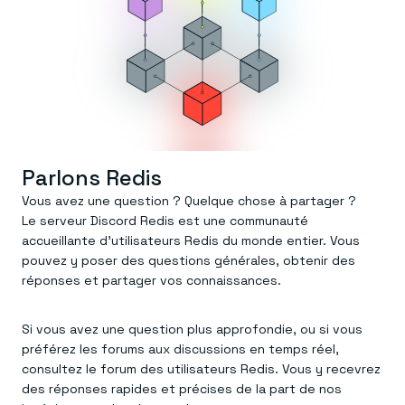
Centre de démos
de façon persistante.
APPRENDRE
Redis Open Source
Documentation
Essai gratuit
Base de données en mémoire pour le cache et le
Commandes
streaming.
Démarrage rapide
Nous contacter
Tutoriels
Redis Context Retriever
La Redis University
Exploitez le contexte, quelle que soit sa provenance.
Base de connaissances
Se connecter
OUTILS
Ressources
Redis LangCache
Blog
Redis Insight
DERNIÈRE NOUVELLES
Redis Data Integration
Parlons Redis
Versions
Clients et connecteurs
Actualités et mises à jour
OBTENIR REDIS
Vous avez une question ? Quelque chose à partager ?
VOIR COMMENT ÇA MARCHE
Le serveur Discord Redis est une communauté
Téléchargements
accueillante d’utilisateurs Redis du monde entier. Vous
Visiter le centre de démonstration
pouvez y poser des questions générales, obtenir des
réponses et partager vos connaissances.
Si vous avez une question plus approfondie, ou si vous
préférez les forums aux discussions en temps réel,
consultez le forum des utilisateurs Redis. Vous y recevrez
des réponses rapides et précises de la part de nos