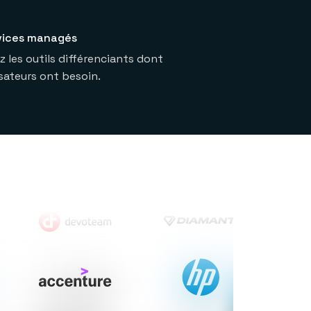
vices managés
 les outils différenciants dont
isateurs ont besoin.