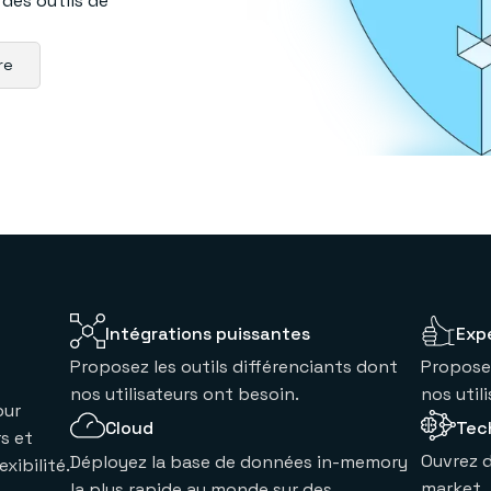
 des outils de
re
Intégrations puissantes
Exp
Proposez les outils différenciants dont
Proposez
nos utilisateurs ont besoin.
nos util
our
Tec
Cloud
s et
Ouvrez 
Déployez la base de données in-memory
xibilité.
market.
la plus rapide au monde sur des