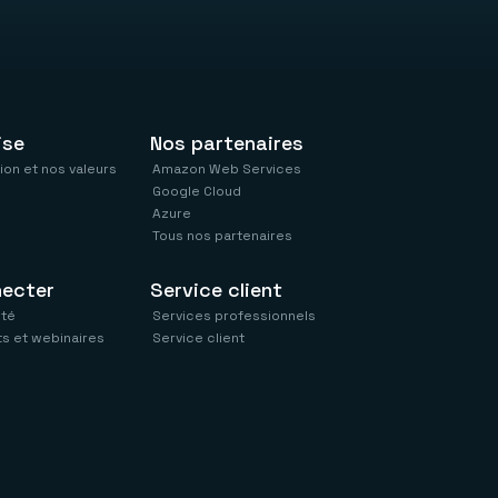
ise
Nos partenaires
ion et nos valeurs
Amazon Web Services
Google Cloud
Azure
Tous nos partenaires
necter
Service client
té
Services professionnels
s et webinaires
Service client