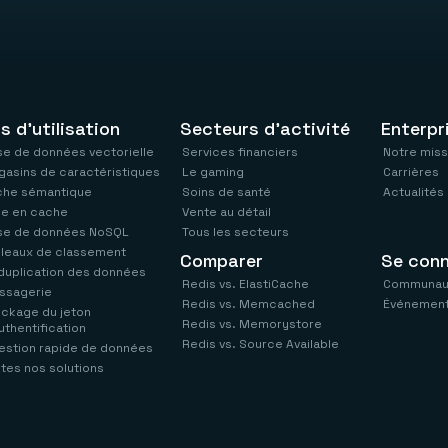
s d'utilisation
Secteurs d'activité
Enterpr
e de données vectorielle
Services financiers
Notre miss
asins de caractéristiques
Le gaming
Carrières
che sémantique
Soins de santé
Actualités
se en cache
Vente au détail
se de données NoSQL
Tous les secteurs
leaux de classement
Comparer
Se con
uplication des données
Redis vs. ElastiCache
Communau
ssagerie
Redis vs. Memcached
Événement
ckage du jeton
Redis vs. Memorystore
uthentification
Redis vs. Source Available
estion rapide de données
tes nos solutions