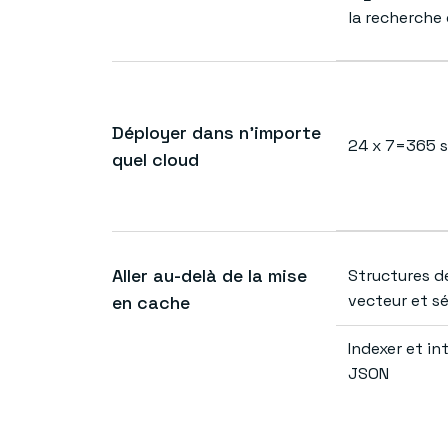
la recherche
Déployer dans n’importe
24 x 7=365 s
quel cloud
Aller au-delà de la mise
Structures d
vecteur et s
en cache
Indexer et i
JSON