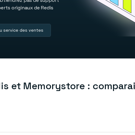
’obtiendrez pas de support
perts originaux de Redis
u service des ventes
is et Memorystore : compara