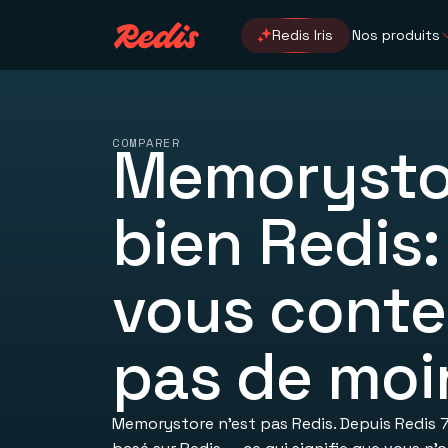
Redis Iris
Nos produits
COMPARER
Memorysto
bien Redis:
vous conte
pas de moi
Memorystore n’est pas Redis. Depuis Redis 7