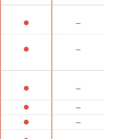
—
—
—
—
—