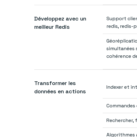
Développez avec un
Support clien
redis, redis-
meilleur Redis
Géoréplicatio
simultanées 
cohérence d
Transformer les
Indexer et in
données en actions
Commandes d
Rechercher, f
Algorithmes 