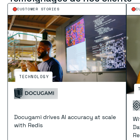
CUSTOMER STORIES
C
TECHNOLOGY
Docugami drives AI accuracy at scale
Wi
with Redis
Da
Re